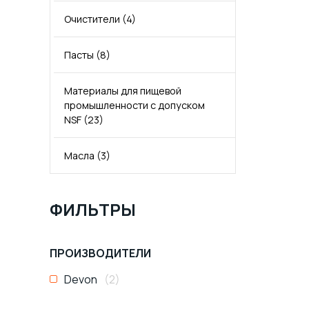
Моторное масло для
дизельных двигателей Евро-3
Очистители
(4)
Моторное масло SN
(6)
(7)
Пасты
(8)
Моторное масло SP GF-6
(3)
Моторные масла для
коммерческого транспорта по
Материалы для пищевой
ГОСТ
(11)
Моторное масло C3
(2)
промышленности с допуском
NSF
(23)
Масла
(3)
ФИЛЬТРЫ
ПРОИЗВОДИТЕЛИ
Devon
(2)