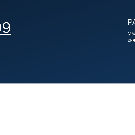
Р
09
Мас
дня