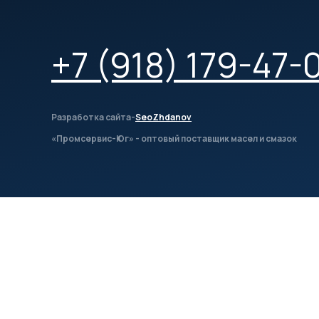
+7 (918) 179-47-
Разработка сайта-
SeoZhdanov
«Промсервис-Юг» - оптовый поставщик масел и смазок